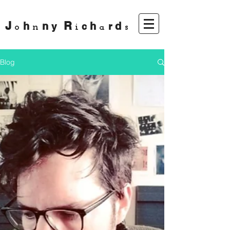
J
R
h
n
h
d
y
r
c
i
s
o
n
a
Blog